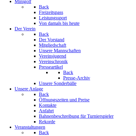
Minigolf
Back
Freizeitspass
Leistungssport
Von damals bis heute
Der Verein
Back
Der Vorstand
Mitgliedschaft
Unsere Mannschaften
Vereinsjugend
Vereinschronik
Presseartikel
Back
Presse-Archiv
Unsere Sonderbälle
Unsere Anlage
Back
Öffnungszeiten und Preise
Kontakte
Anfahrt
Bahnenbeschreibung für Turnierspieler
Rekorde
Veranstaltungen
Back