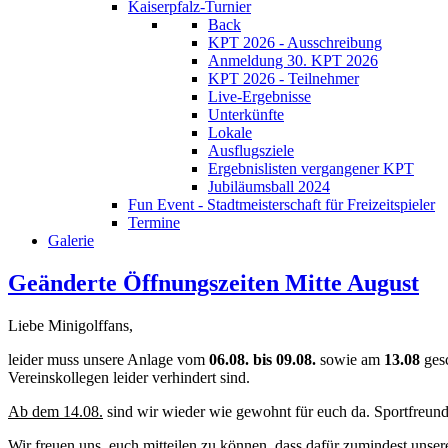
Kaiserpfalz-Turnier
Back
KPT 2026 - Ausschreibung
Anmeldung 30. KPT 2026
KPT 2026 - Teilnehmer
Live-Ergebnisse
Unterkünfte
Lokale
Ausflugsziele
Ergebnislisten vergangener KPT
Jubiläumsball 2024
Fun Event - Stadtmeisterschaft für Freizeitspieler
Termine
Galerie
Geänderte Öffnungszeiten Mitte August
Liebe Minigolffans,
leider muss unsere Anlage vom
06.08. bis 09.08.
sowie am
13.08
gesc
Vereinskollegen leider verhindert sind.
Ab dem 14.08.
sind wir wieder wie gewohnt für euch da. Sportfreu
Wir freuen uns, euch mitteilen zu können, dass dafür zumindest unsere