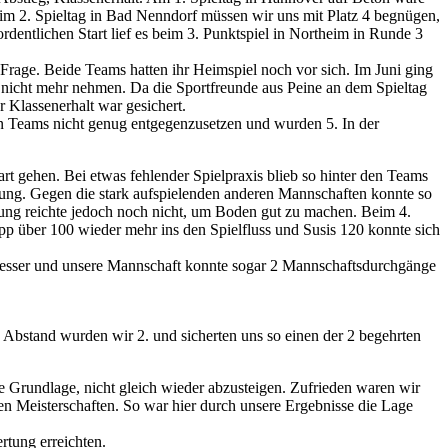
im 2. Spieltag in Bad Nenndorf müssen wir uns mit Platz 4 begnügen,
rdentlichen Start lief es beim 3. Punktspiel in Northeim in Runde 3
 Frage. Beide Teams hatten ihr Heimspiel noch vor sich. Im Juni ging
 nicht mehr nehmen. Da die Sportfreunde aus Peine an dem Spieltag
 Klassenerhalt war gesichert.
ren Teams nicht genug entgegenzusetzen und wurden 5. In der
rt gehen. Bei etwas fehlender Spielpraxis blieb so hinter den Teams
etzung. Gegen die stark aufspielenden anderen Mannschaften konnte so
stung reichte jedoch noch nicht, um Boden gut zu machen. Beim 4.
pp über 100 wieder mehr ins den Spielfluss und Susis 120 konnte sich
s besser und unsere Mannschaft konnte sogar 2 Mannschaftsdurchgänge
 Abstand wurden wir 2. und sicherten uns so einen der 2 begehrten
ne Grundlage, nicht gleich wieder abzusteigen. Zufrieden waren wir
en Meisterschaften. So war hier durch unsere Ergebnisse die Lage
rtung erreichten.