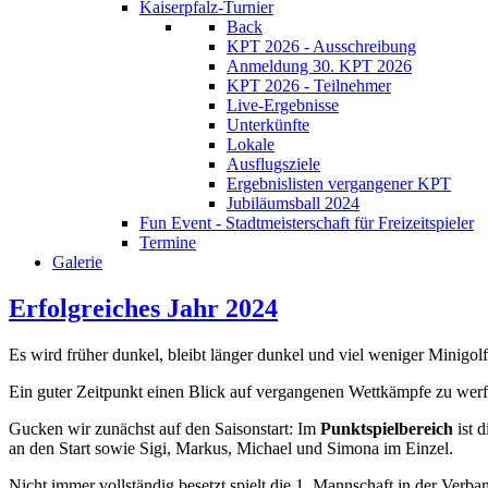
Kaiserpfalz-Turnier
Back
KPT 2026 - Ausschreibung
Anmeldung 30. KPT 2026
KPT 2026 - Teilnehmer
Live-Ergebnisse
Unterkünfte
Lokale
Ausflugsziele
Ergebnislisten vergangener KPT
Jubiläumsball 2024
Fun Event - Stadtmeisterschaft für Freizeitspieler
Termine
Galerie
Erfolgreiches Jahr 2024
Es wird früher dunkel, bleibt länger dunkel und viel weniger Minigolf 
Ein guter Zeitpunkt einen Blick auf vergangenen Wettkämpfe zu werfe
Gucken wir zunächst auf den Saisonstart: Im
Punktspielbereich
ist d
an den Start sowie Sigi, Markus, Michael und Simona im Einzel.
Nicht immer vollständig besetzt spielt die 1. Mannschaft in der Ver