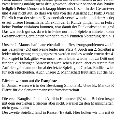
zwar leistungsmäßig mehr drin gewesen, aber wir beenden das Punkts
lediglich Peine können wir knapp hinter uns lassen. In der Gesamtwert
und 4 gar nicht gut, so dass wir uns von der Aussicht auf Platz 3 ver
Plötzlich war der sichere Klassenerhalt verschwunden und der Abstieg
es auf unsere Heimanlage. Direkt in der 1. Runde gingen wir in Füh
keine Punkte einfahren konnten, war damit der Punkteabstand zu groß 
Das war auch gut so, da wir in Peine nur mit 5 Spielern antreten kon
Gesamtwertung erreichten wir dann mit 4 Punkten Vorsprung den 4. Pl
Unsere 2. Mannschaft hatte ebenfalls mit Besetzungsproblemen zu kämp
aus Salzgitter (2x) und Peine leider nur Platz 4. Auch am 2. Spielta
leider nicht genug entgegengesetzt werden und es wurde erneut der 4
Punktspiel in Salzgitter war unser Team leider wieder nur zu Dritt 
für den kurzfristigen Saisonstart auch sehen lassen, aber es reichte für
Auftrieb gab dann nochmal der letzte Spieltag in Goslar. Endlich w
für sich entscheiden. Auch unsere 2. Mannschaft freut sich auf die neu
Blicken wir nun auf die
Rangliste
Im Januar waren wir in der Besetzung Simona B., Uwe B., Markus R, 
Plätze für die Seniorenmannschaftsmeisterschaft.
Die erste Rangliste fand im April in Hannover (B) statt. Bei den ins
mit dem gespielten Ergebnis aber nicht. Parallel zu den Mannschafte
nicht ganz optimal.
Der zweite Spieltag fand in Kassel (E) statt. Hier holten wir uns mit