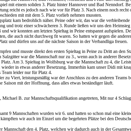
piel mit einem soliden 3. Platz hinter Hannover und Bad Nenndorf. Be
ung reicht es jedoch nach wie vor für Platz 3. Nach einem noch recht o
abschieden mit mit dem 5. Platz vorlieb nehmen mussten.
splatz kam bedrohlich näher. Peine oder wir, das war die verbleibende
rung und trotz einer schwächeren 3. Runde ließen wir uns den Heimsieg
und wir konnten am letzten Spieltag in Peine entspannt aufspielen. Der
nten, die auch nicht durchweg fit waren. So hatten wir gegen die ande
atz und dürfen uns auf die nächste Saison in der Verbandliga freuen.
fen und musste direkt den ersten Spieltag in Peine zu Dritt an den Sta
g in Salzgitter war die Mannschaft nur zu 3., wenn auch in anderer Bes
. Platz. Am 3. Spieltag in Wolfsburg war die Mannschaft zu 4, die Lei
und wieder in etwas anderer Besetzung. Immerhin kam unser Didi mit kna
s Team leider nur für Platz 4.
ieder zu Viert, leistungsmäßig war der Anschluss zu den anderen Team
e Saison mit der Hoffnung, dass alles etwas beständiger läuft.
Michael B. zur Mannschaftsqualifikation angetreten, Mit nur 4 Schlag
gesamt 9 Mannschaften wurden wir 6. und hatten so schon mal eine klei
n kämpften wir auch im Einzel um die begehrten Plätze bei den Deutsch
 der Mannschaft den 4. Platz, welchen wir dadurch auch in der Gesamtwe