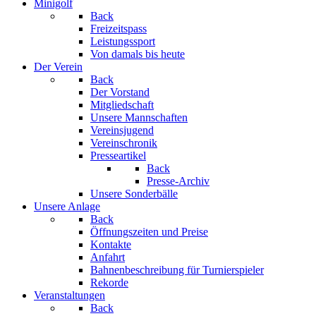
Minigolf
Back
Freizeitspass
Leistungssport
Von damals bis heute
Der Verein
Back
Der Vorstand
Mitgliedschaft
Unsere Mannschaften
Vereinsjugend
Vereinschronik
Presseartikel
Back
Presse-Archiv
Unsere Sonderbälle
Unsere Anlage
Back
Öffnungszeiten und Preise
Kontakte
Anfahrt
Bahnenbeschreibung für Turnierspieler
Rekorde
Veranstaltungen
Back