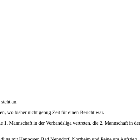
steht an.
n, wo bisher nicht genug Zeit für einen Bericht war.
ie 1. Mannschaft in der Verbandsliga vertreten, die 2. Mannschaft in d
bandliga mit Hannover, Bad Nenndorf, Northeim und Peine um Aufstieg,