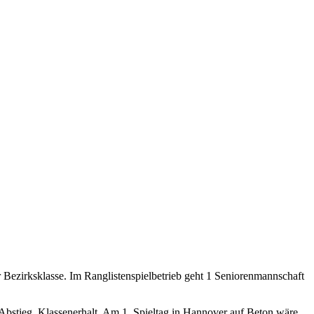
er Bezirksklasse. Im Ranglistenspielbetrieb geht 1 Seniorenmannschaft
 Abstieg, Klassenerhalt. Am 1. Spieltag in Hannover auf Beton wäre