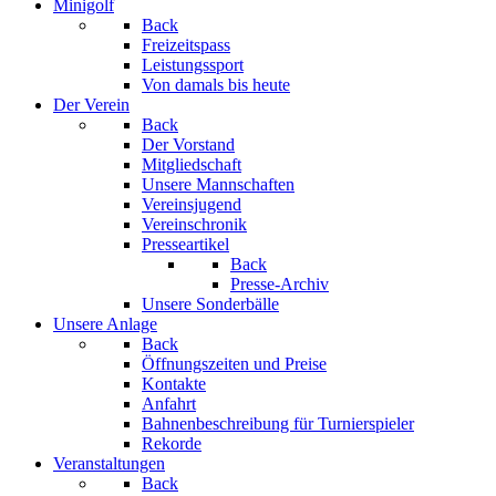
Minigolf
Back
Freizeitspass
Leistungssport
Von damals bis heute
Der Verein
Back
Der Vorstand
Mitgliedschaft
Unsere Mannschaften
Vereinsjugend
Vereinschronik
Presseartikel
Back
Presse-Archiv
Unsere Sonderbälle
Unsere Anlage
Back
Öffnungszeiten und Preise
Kontakte
Anfahrt
Bahnenbeschreibung für Turnierspieler
Rekorde
Veranstaltungen
Back