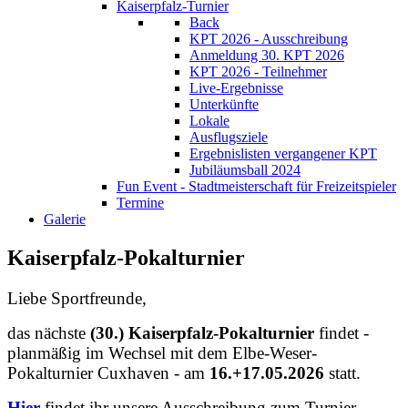
Kaiserpfalz-Turnier
Back
KPT 2026 - Ausschreibung
Anmeldung 30. KPT 2026
KPT 2026 - Teilnehmer
Live-Ergebnisse
Unterkünfte
Lokale
Ausflugsziele
Ergebnislisten vergangener KPT
Jubiläumsball 2024
Fun Event - Stadtmeisterschaft für Freizeitspieler
Termine
Galerie
Kaiserpfalz-Pokalturnier
Liebe Sportfreunde,
das nächste
(30.) Kaiserpfalz-Pokalturnier
findet -
planmäßig im Wechsel mit dem Elbe-Weser-
Pokalturnier Cuxhaven - am
16.+17.05.2026
statt.
Hier
findet ihr unsere Ausschreibung zum Turnier.