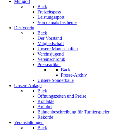
Minigolf
Back
Freizeitspass
Leistungssport
Von damals bis heute
Der Verein
Back
Der Vorstand
Mitgliedschaft
Unsere Mannschaften
Vereinsjugend
Vereinschronik
Presseartikel
Back
Presse-Archiv
Unsere Sonderbälle
Unsere Anlage
Back
Öffnungszeiten und Preise
Kontakte
Anfahrt
Bahnenbeschreibung für Turnierspieler
Rekorde
Veranstaltungen
Back