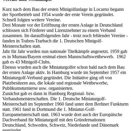
Kurz nach dem Bau der ersten Minigolfanlage in Locarno begann
der Sportbetrieb und 1954 wurde der erste Verein gegründet.
Schnell folgten weitere Vereine.
Drei Monate vor der Eröffnung der ersten Anlage in Deutschland
schlossen sich Förderer und Lizenznehmer zu einem Verband
zusammen. Im darauffolgenden Jahr - trotz noch fehlender Vereine -
fanden in Traben-Trarbach die 1. Deutschen Minigolf-
Meisterschaften statt.
Jahr für Jahr wurden nun nationale Titelkämpfe angesetzt. 1959 gab
es in Murnau/Bayern erstmal einen Mannschaftswettbewerb. 1962
gab es 43 Minigolf-Clubs.
Ebenso wurden auch die Miniaturgolfer schon bald nach dem Bau
der ersten Anlage aktiv. In Hamburg wurde im September 1957 ein
Miniaturgolf-Verband gegründet. Die Initiative ging oft von
Platzbesitzern aus, die lokale und regionale Wettbewerbe,
Publikumsturnierse usw. organisierten.
Zunächst gab es dann in Hamburg Regional- bzw.
Verbandsmeisterschaften. Die 1. Deutsche Miniaturgolf-
Meisterschaft im September 1960 fand unter dem Berliner Funkturm
statt. 1961 fand in Dortmund die 1. Miniatur-Golf-
Europameisterschaft statt. 1963 wurde dort auch der Europäische
Dachverband für Miniaturgolf mit den Gründernationen
Deutschland, Schweden, Schweiz, Niederlande und Dänemark
gegründet.