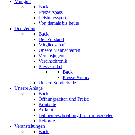
Minigolf
Back
Freizeitspass
Leistungssport
Von damals bis heute
Der Verein
Back
Der Vorstand
Mitgliedschaft
Unsere Mannschaften
Vereinsjugend
Vereinschronik
Presseartikel
Back
Presse-Archiv
Unsere Sonderbälle
Unsere Anlage
Back
Öffnungszeiten und Preise
Kontakte
Anfahrt
Bahnenbeschreibung für Turnierspieler
Rekorde
Veranstaltungen
Back