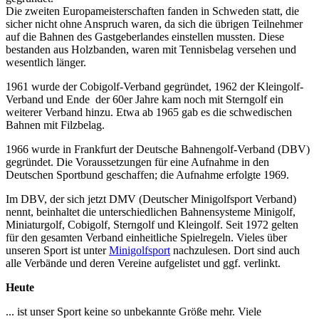
Die zweiten Europameisterschaften fanden in Schweden statt, die
sicher nicht ohne Anspruch waren, da sich die übrigen Teilnehmer
auf die Bahnen des Gastgeberlandes einstellen mussten. Diese
bestanden aus Holzbanden, waren mit Tennisbelag versehen und
wesentlich länger.
1961 wurde der Cobigolf-Verband gegründet, 1962 der Kleingolf-
Verband und Ende der 60er Jahre kam noch mit Sterngolf ein
weiterer Verband hinzu. Etwa ab 1965 gab es die schwedischen
Bahnen mit Filzbelag.
1966 wurde in Frankfurt der Deutsche Bahnengolf-Verband (DBV)
gegründet. Die Voraussetzungen für eine Aufnahme in den
Deutschen Sportbund geschaffen; die Aufnahme erfolgte 1969.
Im DBV, der sich jetzt DMV (Deutscher Minigolfsport Verband)
nennt, beinhaltet die unterschiedlichen Bahnensysteme Minigolf,
Miniaturgolf, Cobigolf, Sterngolf und Kleingolf. Seit 1972 gelten
für den gesamten Verband einheitliche Spielregeln. Vieles über
unseren Sport ist unter
Minigolfsport
nachzulesen. Dort sind auch
alle Verbände und deren Vereine aufgelistet und ggf. verlinkt.
Heute
... ist unser Sport keine so unbekannte Größe mehr. Viele