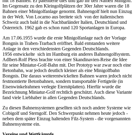
mit 18 Bahnen. Er patentierte dies und gab ihr den Namen Minigolf.
Im Gegensatz zu den Kleingolfplätzen der 30er Jahre waren die 18
Bahnen einer Minigolfanlage genormt. Bahnengolf hielt nun Einzug
in der Welt. Von Locarno aus breitete sich von der italienischen
Schweiz auch bald in die Nachbarländer Italien, Deutschland und
Österreich. 1962 gab es schon rund 120 Sportanlagen in Europa.
Am 17.06.1955 wurde die erste Minigolfanlage nach der Vorlage
Bongnis in Traben-Trarbach eröffnet. Bald entstanden weitere
Anlage in den verschiedensten Gegenden Deutschlands.
1956 entwickelte sich im Hamburg ein anderes Bahnengolfsystem.
Adlbert-Rolf Pless brachte von einer Skandinavien-Reise die Idee
für seine Miniatur-Golf-Bahn mit. Der Prototyp war zwar noch eine
Betonbahn, war jedoch deutlich kleiner als eine Minigolfbahn
Bongnis. Die daraus weiterentwickelten Bahnen waren jedoch nicht
festmontierte Betonbahnen, sondern transportable Fertigteile (in
Eisenwinkelrahmen verlegte Eternitplatten). Hierfür wurde die
Bezeichnung Miniatur-Golf rechtlich geschützt. Auch diese Variante
fand viele Liebhaber in allen Gegenden Deutschlands.
Zu diesen Bahnensystemen gesellten sich noch andere Systeme wie
Cobigolf und Sterngolf. Den Schwerpunkt nehmen heute jedoch -
neben dem später Einzug haltenden Filz-System - die vorgenannten
Bahnensysteme ein.
Vereine und Wettkämpfe