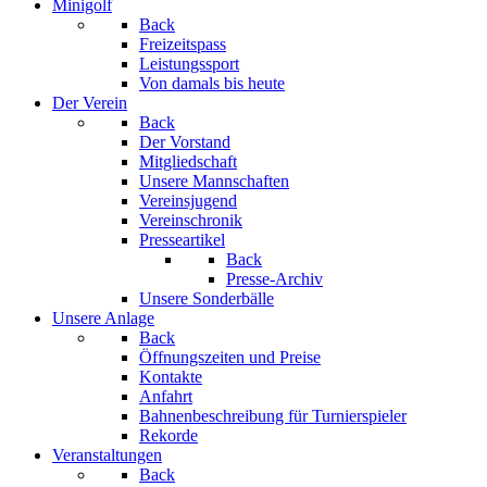
Minigolf
Back
Freizeitspass
Leistungssport
Von damals bis heute
Der Verein
Back
Der Vorstand
Mitgliedschaft
Unsere Mannschaften
Vereinsjugend
Vereinschronik
Presseartikel
Back
Presse-Archiv
Unsere Sonderbälle
Unsere Anlage
Back
Öffnungszeiten und Preise
Kontakte
Anfahrt
Bahnenbeschreibung für Turnierspieler
Rekorde
Veranstaltungen
Back