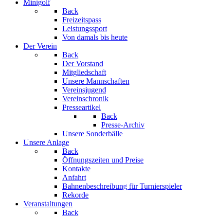
Minigolf
Back
Freizeitspass
Leistungssport
Von damals bis heute
Der Verein
Back
Der Vorstand
Mitgliedschaft
Unsere Mannschaften
Vereinsjugend
Vereinschronik
Presseartikel
Back
Presse-Archiv
Unsere Sonderbälle
Unsere Anlage
Back
Öffnungszeiten und Preise
Kontakte
Anfahrt
Bahnenbeschreibung für Turnierspieler
Rekorde
Veranstaltungen
Back