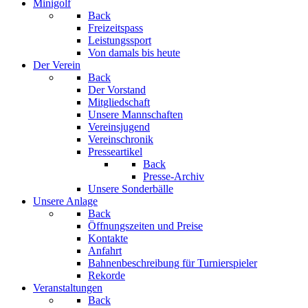
Minigolf
Back
Freizeitspass
Leistungssport
Von damals bis heute
Der Verein
Back
Der Vorstand
Mitgliedschaft
Unsere Mannschaften
Vereinsjugend
Vereinschronik
Presseartikel
Back
Presse-Archiv
Unsere Sonderbälle
Unsere Anlage
Back
Öffnungszeiten und Preise
Kontakte
Anfahrt
Bahnenbeschreibung für Turnierspieler
Rekorde
Veranstaltungen
Back